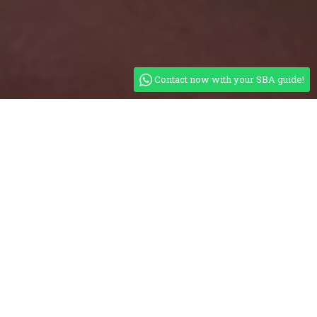
Contact now with your SBA guide!
Nuestros campamentos Eco Camps nacen con el
espíritu de ofrecer
alojamientos alternativos que
respeten el ecosistema
. Es un compromiso de Safari
Bike Africa el
minimizar nuestro impacto en el
medio ambiente
, el uso de energía solar y causar el
menor impacto negativo en el Parque Nacional
intentando no alterar el hábitat con residuos ni
perturbar su fauna con luces y ruido.