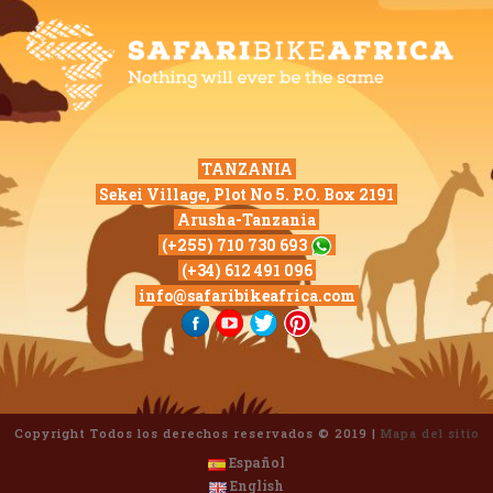
TANZANIA
Sekei Village, Plot No 5. P.O. Box 2191
Arusha-Tanzania
(+255) 710 730 693
(+34) 612 491 096
info@safaribikeafrica.com
Copyright Todos los derechos reservados © 2019 |
Mapa del sitio
Español
English