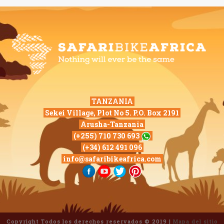
TANZANIA
Sekei Village, Plot No 5. P.O. Box 2191
Arusha-Tanzania
(+255) 710 730 693
(+34) 612 491 096
info@safaribikeafrica.com
Copyright Todos los derechos reservados © 2019 |
Mapa del sitio