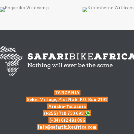
TANZANIA
Sekei Village, Plot No 5. P.O. Box 2191
Arusha-Tanzania
(+255) 710 730 693
(+34) 612 491 096
info@safaribikeafrica.com