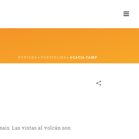
PORTADA
»
PORTFOLIOS
»
ACACIA CAMP
is. Las vistas al volcán son