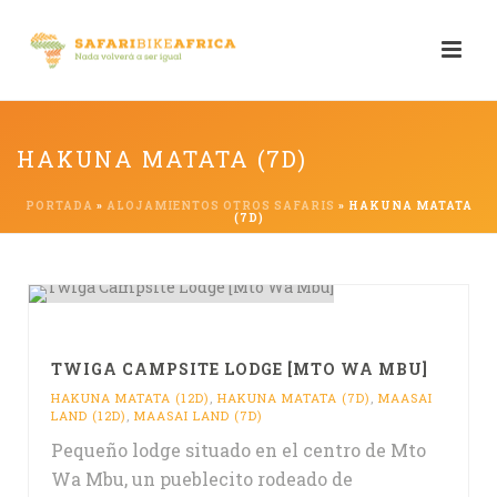
HAKUNA MATATA (7D)
PORTADA
»
ALOJAMIENTOS OTROS SAFARIS
»
HAKUNA MATATA
(7D)
TWIGA CAMPSITE LODGE [MTO WA MBU]
HAKUNA MATATA (12D)
,
HAKUNA MATATA (7D)
,
MAASAI
LAND (12D)
,
MAASAI LAND (7D)
Pequeño lodge situado en el centro de Mto
Wa Mbu, un pueblecito rodeado de